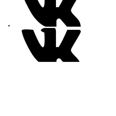
Контакты
Телефон:
+7 (908)-290-09-29
Адрес:
Калининград ул Катина на северо-запад дома 117 Форт
5А Лендорф
Почта:
fort5a@yandex.ru
Меню