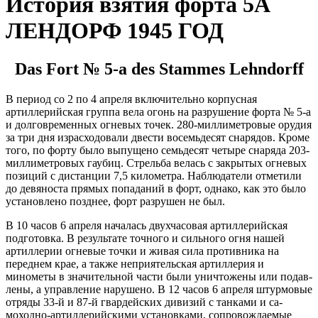
История взятия форта 5А
ЛЕНДОРФ 1945 ГОД
Das Fort № 5-a des Stammes Lehndorff
В период со 2 по 4 апреля включительно корпусная
артиллерийская группа вела огонь на разрушение форта № 5-а
и долговремен­ных огневых точек. 280-миллиметровые ору­дия
за три дня израсходовали двести восемь­десят снарядов. Кроме
того, по форту было выпущено семьдесят четыре снаряда 203-
миллиметровых гаубиц. Стрельба велась с закрытых огневых
позиций с дистанции 7,5 километра. Наблюдатели отметили
до девя­носта прямых попаданий в форт, однако, как это было
установлено позднее, форт разру­шен не был.
В 10 часов 6 апреля началась двухчасовая артиллерийская
подготовка. В результате точного и сильного огня нашей
артиллерии огневые точки и живая сила про­тивника на
переднем крае, а также неприя­тельская артиллерия и
минометы в значи­тельной части были уничтожены или подав­
лены, а управление нарушено. В 12 часов 6 апреля штурмовые
отряды 33-й и 87-й гвардейских дивизий с танками и са­
моходно-артиллерийскими установками, со­провождаемые