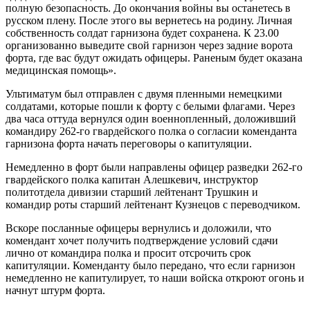
полную безопасность. До окончания войны вы останетесь в
русском плену. Пос­ле этого вы вернетесь на родину. Личная
собственность солдат гарнизона будет со­хранена. К 23.00
организованно выведите свой гарни­зон через задние ворота
форта, где вас бу­дут ожидать офицеры. Раненым будет оказана
медицинская по­мощь».
Ультиматум был отправлен с двумя пленны­ми немецкими
солдатами, которые пошли к форту с белыми флагами. Через
два часа оттуда вернулся один военнопленный, доло­живший
командиру 262-го гвардейского пол­ка о согласии коменданта
гарнизона форта начать переговоры о капитуляции.
Немед­ленно в форт были направлены офицер раз­ведки 262-го
гвардейского полка капитан Алешкевич, инструктор
политотдела дивизии старший лейтенант Трушкин и
командир роты старший лейтенант Кузнецов с пере­водчиком.
Вскоре посланные офицеры верну­лись и доложили, что
комендант хочет по­лучить подтверждение условий сдачи
лично от командира полка и просит отсрочить срок
капитуляции. Коменданту было передано, что если гарнизон
немедленно не капитули­рует, то наши войска откроют огонь и
начнут штурм форта.