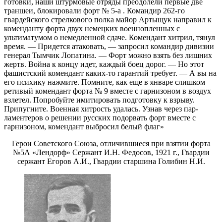
готовки, наши штурмовые отряды преодоле­ли первые две
траншеи, блокировали форт № 5-а . Командир 262-го
гвардейского стрел­кового полка майор Артыщук направил к
коменданту форта двух немецких военно­пленных с
ультиматумом о немедленной сда­че. Комендант хитрил, тянул
время. — Придется атаковать, — запросил коман­дир дивизии
генерал Тымчик Лопатина. — Форт можно взять без лишних
жертв. Война к концу идет, каждый боец дорог. — Но этот
фашистский комендант каких-то гарантий требует. — А вы на
его психику нажмите. Помните, как еще в январе слишком
ретивый комен­дант форта № 9 вместе с гарнизоном в воз­дух
взлетел. Попробуйте имитировать под­готовку к взрыву.
Припугните. Военная хитрость удалась. Узнав через пар­
ламентеров о решении русских подорвать форт вместе с
гарнизоном, комендант выбро­сил белый флаг»
Герои Советского Союза, отличившиеся при взятии форта
№5А «Лендорф» Сержант И.Н. Федосов, 1921 г., Гвардии
сержант Егоров А.И., Гвардии старшина Голибин Н.И.