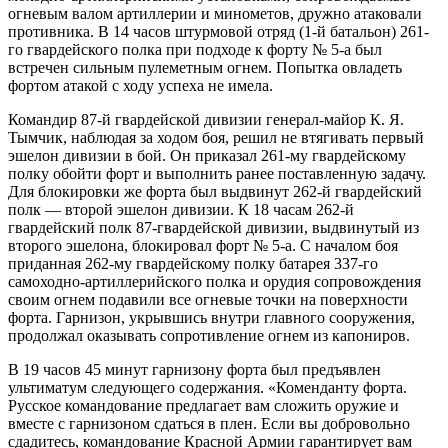
огневым валом артиллерии и минометов, дружно атаковали
против­ника. В 14 часов штурмовой отряд (1-й батальон) 261-
го гвардейского полка при подходе к форту № 5-а был
встречен сильным пулемет­ным огнем. Попытка овладеть
фортом атакой с ходу успеха не имела.
Командир 87-й гвар­дейской дивизии генерал-майор К. Я.
Тым­чик, наблюдая за ходом боя, решил не втяги­вать первый
эшелон дивизии в бой. Он при­казал 261-му гвардейскому
полку обойти форт и выполнить ранее поставленную задачу.
Для блокировки же форта был выдвинут 262-й гвардейский
полк — второй эшелон дивизии. К 18 часам 262-й
гвардейский полк 87-гвардейской дивизии, выдвинутый из
второго эшелона, блокировал форт № 5-а. С началом боя
приданная 262-му гвардейскому полку батарея 337-го
самоходно-артиллерийского полка и орудия сопровождения
своим огнем подавили все огневые точки на поверхности
форта. Гарнизон, укрывшись внутри главно­го сооружения,
продолжал оказывать сопро­тивление огнем из капониров.
В 19 часов 45 минут гарнизону форта был предъявлен
ультиматум следующего содер­жания. «Коменданту форта.
Русское командование предлагает вам сло­жить оружие и
вместе с гарнизоном сдаться в плен. Если вы добровольно
сдадитесь, командование Красной Армии гарантирует вам