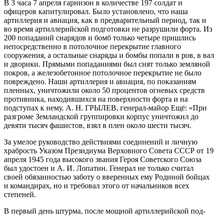
В 3 часа 7 апреля гар­низон в количестве 197 солдат и
офицеров капитулировал. Было установлено, что наша
артиллерия и авиация, как в предварительный период, так и
во время артиллерийской подготовки не разрушили форта. Из
200 попаданий снарядов и бомб только четыре пришлись
непосредственно в пото­лочное перекрытие главного
сооружения, а остальные снаряды и бомбы попали в ров, в вал
и дворики. Прямыми попаданиями был снят только земляной
покров, а железобе­тонное потолочное перекрытие не было
пов­реждено. Наши артиллерия и авиация, по показаниям
пленных, уничтожили около 50 процентов огневых средств
противника, находившихся на поверхности форта и на
подступах к нему. A. H. ГРЫЛЕВ, генерал-майор Ещё: «При
разгроме Земландской группировки кор­пус уничтожил до
девяти тысяч фашистов, взял в плен около шести тысяч.
За умелое руководство действиями соединений и лич­ную
храбрость Указом Президиума Верхов­ного Совета СССР от 19
апреля 1945 года высокого звания Героя Советского Союза
был удостоен и А. И. Лопатин. Генерал не только считал
своей обязанно­стью заботу о вверенных ему Родиной бой­цах
и командирах, но и требовал этого от начальников всех
степеней.
В первый день штурма, после мощной артиллерийской под­